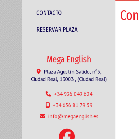
Con
CONTACTO
RESERVAR PLAZA
Mega English
Plaza Agustín Salido, nº5,
Ciudad Real
,
13003
,
(Ciudad Real)
+34 926 049 624
+34 656 81 79 59
info
megaenglish.es