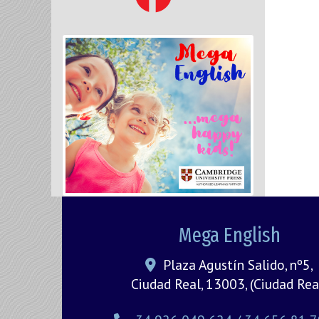
Mega English
Plaza Agustín Salido, nº5,
Ciudad Real
,
13003
,
(Ciudad Rea