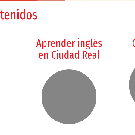
tenidos
Aprender inglés
en Ciudad Real