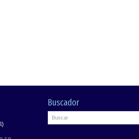
Buscador
l)