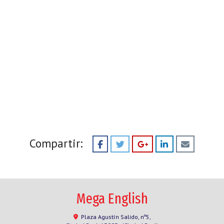
Compartir:
Mega English
Plaza Agustín Salido, nº5,