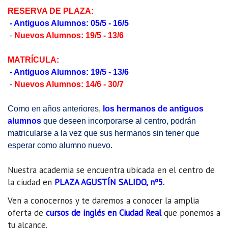
RESERVA DE PLAZA:
- Antiguos Alumnos: 05/5 - 16/5
-
Nuevos Alumnos:
19/5 - 13/6
MATRÍCULA:
- Antiguos Alumnos: 19/5 - 13/6
-
Nuevos Alumnos:
14/6 - 30/7
Como en años anteriores,
los hermanos de antiguos
alumnos
que deseen incorporarse al centro, podrán
matricularse a la vez que sus hermanos sin tener que
esperar como alumno nuevo.
Nuestra academia se encuentra ubicada en el centro de
la ciudad en
PLAZA AGUSTÍN SALIDO, nº5.
Ven a conocernos y te daremos a conocer la amplia
oferta de
cursos de inglés en Ciudad Real
que ponemos a
tu alcance.