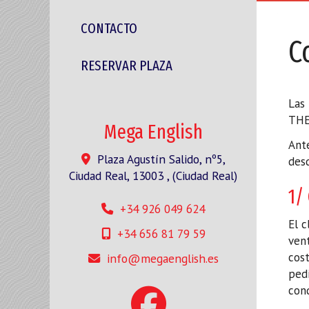
CONTACTO
C
RESERVAR PLAZA
Las 
THE
Mega English
Ante
Plaza Agustín Salido, nº5,
des
Ciudad Real
,
13003
,
(Ciudad Real)
1/
+34 926 049 624
El c
+34 656 81 79 59
vent
cost
info
megaenglish.es
pedi
cond